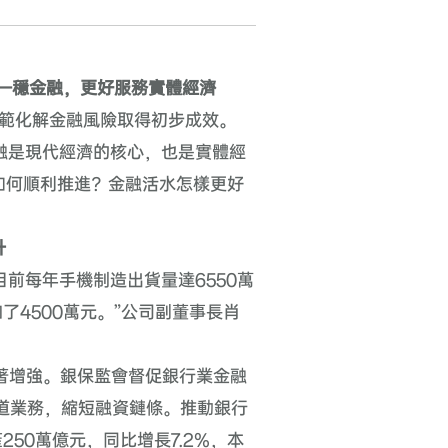
—穩金融，更好服務實體經濟
範化解金融風險取得初步成效。
融是現代經濟的核心，也是實體經
如何順利推進？金融活水怎樣更好
升
目前每年手機制造出貨量達
6550
萬
加了
4500
萬元。”公司副董事長肖
著增強。銀保監會督促銀行業金融
道業務，縮短融資鏈條。推動銀行
產
250
萬億元，同比增長
7.2%
，本