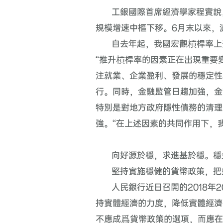
工銀國際首席經濟學家程實說
規模增速中樞下移。
6
月末以來，
自去年起，我國宏觀槓桿率上
“推升槓桿率的因素正在出現重要
注就業、企業盈利、發展的穩定性
行。同時，金融監管日趨加強，金
特別是對地方政府隱性債務的清理
強。“在上述因素的共同作用下，
向好源於穩，求進基於穩。穩
堅持實施穩健的貨幣政策，把
人民銀行近日召開的
2018
年
2
持實體經濟的力度，降低實體經濟
不應成爲貨幣政策的選項，而應在