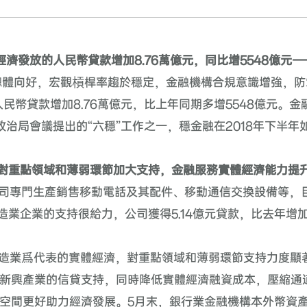
經濟發放的人民幣貸款增加
8.76
萬億元，同比增
5548
億元—
總體向好，宏觀槓桿率趨於穩定，金融機構合規意識增強，防
人民幣貸款增加
8.76
萬億元，比上年同期多增
5548
億元。金
政治局會議提出的“六穩”工作之一，穩金融在
2018
年下半年
對重點領域和薄弱環節加大支持，金融服務實體經濟能力提
司專門生產銷售移動電話及其配件、移動通信交換設備等，
造業企業的支持很給力，公司獲得
5.14
億元貸款，比去年增
造業爲代表的實體經濟，對重點領域和薄弱環節支持力度顯
新興產業的信貸支持，同時降低實體經濟融資成本，壓縮通
空間更好助力經濟發展。
5
月末，銀行業金融機構本外幣資