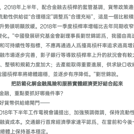
，
2018
年上半年，配合金融去槓桿的監管基調，貨幣政策邊
流動性供給從“合理穩定”調整爲“合理充裕”，這是一個比較
升勢頭明顯放緩。
2018
年一季度槓桿率增幅比去年同期收窄
變化。”中國發展研究基金會副理事長劉世錦認爲，我國由高
和可持續性等指標，不應再通過人爲擡高槓杆率追求過高增
融市場逐步完善，影子銀行等導致槓桿率上升的狀況會有較
、整頓和規範力度加大；去產能取得重要進展，供求缺口收
我國槓桿率將總體趨穩，並逐步有序降低。”劉世錦說。
把防範化解金融風險和服務實體經濟更好結合起來
金融，重點要抓好哪幾件事？
好貨幣供給總閘門——
018
年下半年工作電視會議提出，加強預調微調，保持流動
融資成本。交通銀行首席經濟學家連平認爲，在當前和今後
總體上保持基本穩定。