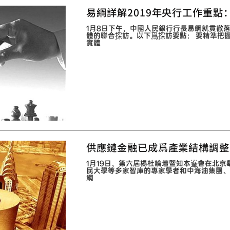
易綱詳解2019年央行工作重
1月8日下午，中國人民銀行行長易綱就貫徹
體的聯合採訪。以下爲採訪要點： 要精準把
實體
供應鏈金融已成爲產業結構調整
1月19日，第六屆楊杜論壇暨知本峯會在北
民大學等多家智庫的專家學者和中海油集團、
網