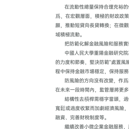
在流動性總量保持合理充裕的
爲，在宏觀層面，積極的財政政策
願，推動短貸向長貸轉換；在微觀
域積極流動。
把防範化解金融風險和服務實
中國人民大學重陽金融研究院
的力度和節奏，堅決防範“處置風
程中保持金融市場穩定，保持服務
防風險的方向沒有改變，作爲
在未來一段時間內，監管層將更多
結構性去槓桿需穩字當頭，過
寬鬆或過度收緊而加劇經濟風險，
融資、完善財稅制度等。
繼續改善小微企業金融服務，