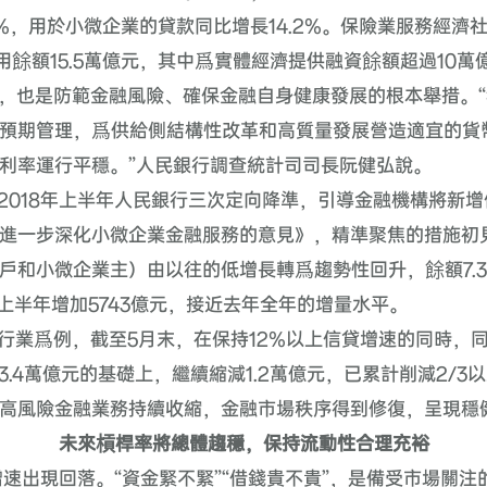
%
，用於小微企業的貸款同比增長
14.2%
。保險業服務經濟
用餘額
15.5
萬億元，其中爲實體經濟提供融資餘額超過
10
萬
，也是防範金融風險、確保金融自身健康發展的根本舉措。
預期管理，爲供給側結構性改革和高質量發展營造適宜的貨
利率運行平穩。”人民銀行調查統計司司長阮健弘說。
2018
年上半年人民銀行三次定向降準，引導金融機構將新增
進一步深化小微企業金融服務的意見》，精準聚焦的措施初
戶和小微企業主）由以往的低增長轉爲趨勢性回升，餘額
7.
上半年增加
5743
億元，接近去年全年的增量水平。
行業爲例，截至
5
月末，在保持
12%
以上信貸增速的同時，
3.4
萬億元的基礎上，繼續縮減
1.2
萬億元，已累計削減
2/3
以
高風險金融業務持續收縮，金融市場秩序得到修復，呈現穩
未來槓桿率將總體趨穩，保持流動性合理充裕
速出現回落。“資金緊不緊”“借錢貴不貴”，是備受市場關注