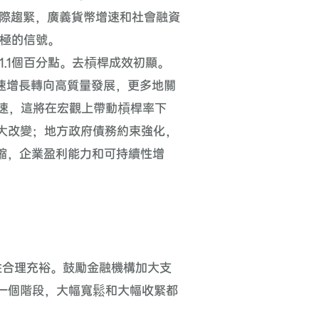
際趨緊，廣義貨幣增速和社會融資
積極的信號。
1.1
個百分點。去槓桿成效初顯。
速增長轉向高質量發展，更多地關
速，這將在宏觀上帶動槓桿率下
大改變；地方政府債務約束強化，
縮，企業盈利能力和可持續性增
性合理充裕。鼓勵金融機構加大支
一個階段，大幅寬鬆和大幅收緊都