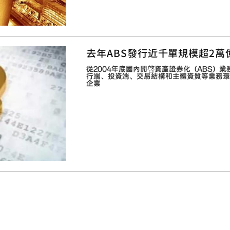
去年ABS發行近千單規模超2萬
從2004年底國內開啓資產證券化（ABS）
行端、投資端、交易結構和主體資質等業務環
企業