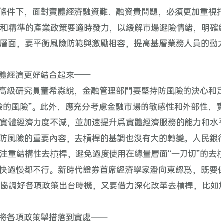
條件下，面對實體經濟融資難、融資貴問題，必須更加重視
和精準的產業政策要適時發力，以緩解市場避險情緒，明確
層面，要平衡風險防範與激勵相容，提高基層業務人員的動
體經濟更好結合起來——
高級研究員董希淼說，金融管理部門要堅持防風險的決心和
險的風險”。此外，應充分考慮金融市場的敏感性和外部性，
實體經濟力度不減，並加速提升爲實體經濟服務的能力和水
防風險的重要內容，去槓桿的基調也沒有大的轉變。人民銀
注重結構性去槓桿，避免過度使用在總量層面“一刀切”的去
快過慢都不行。新時代證券首席經濟學家潘向東認爲，既要
協調好各項政策出台時機，又要借力深化改革去槓桿，比如
將各項政策舉措落到實處——