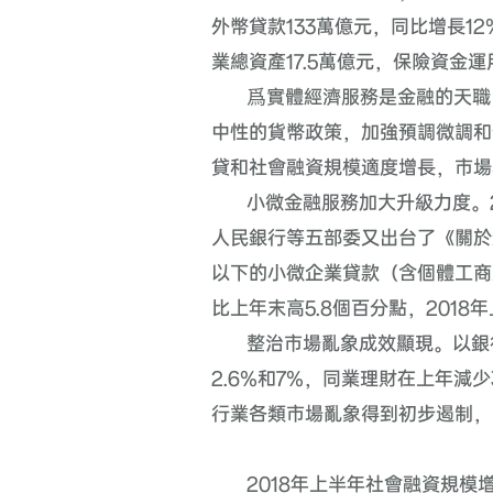
外幣貸款
133
萬億元，同比增長
12
業總資產
17.5
萬億元，保險資金運
爲實體經濟服務是金融的天職
中性的貨幣政策，加強預調微調和
貸和社會融資規模適度增長，市場
小微金融服務加大升級力度。
人民銀行等五部委又出台了《關於
以下的小微企業貸款（含個體工商
比上年末高
5.8
個百分點，
2018
年
整治市場亂象成效顯現。以銀
2.6%
和
7%
，同業理財在上年減少
行業各類市場亂象得到初步遏制，
2018
年上半年社會融資規模增