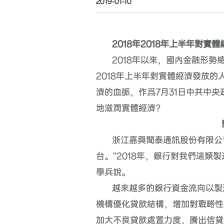
2019-01-10
2018
年
2018
年上半年對實體
2018
年以來，國內金融形勢
2018
年上半年對實體經濟發放的
濟的血脈，作爲
7
月
31
日中共中央
地滋潤實體經濟？
浙江嘉興聞泰通訊股份有限公
台。“
2018
年，銀行對我們這類製
學兵說。
越來越多的銀行資金流向以製
機構優化貸款結構，增加對戰略性
加大不良貸款處置力度，騰出信貸