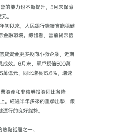
社會的能力也不斷提升，
5
月末保險
億元。
“年初以來，人民銀行繼續實施穩健
幣金融環境。總體看，當前貨幣信
信貸資金更多投向小微企業，近期
見成效。
6
月末，單戶授信
500
萬
35
萬億元，同比增長
15.6%
，增速
同業資產和非債券投資同比各降
上。經過半年多來的重拳出擊，銀
健運行的良好態勢。
的熱點話題之一。