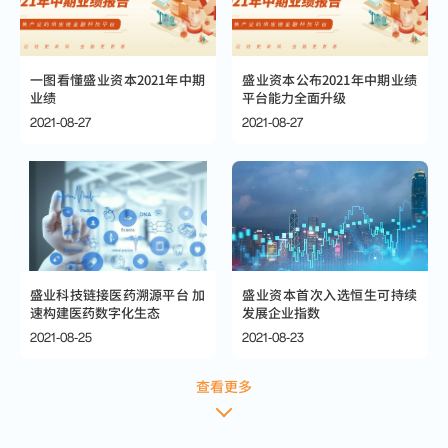
一图看懂盛业资本2021年中期
盛业资本公布2021年中期业绩
业绩
平台能力全面升级
2021-08-27
2021-08-27
盛业科技链接医药溯源平台 加
盛业资本首次入选恒生可持续
速构建医药数字化生态
发展企业指数
2021-08-25
2021-08-23
查看更多