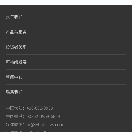
关于我们
产品与服务
投资者关系
可持续发展
新闻中心
联系我们
中国大陆：400-066-9938
中国香港：00852-3958-6888
媒体联络：pr@syholdings.com