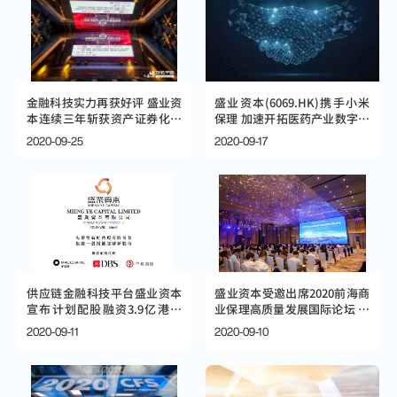
金融科技实力再获好评 盛业资
盛业资本(6069.HK)携手小米
本连续三年斩获资产证券化介
保理 加速开拓医药产业数字化
甫奖
供应链普惠金融
2020-09-25
2020-09-17
供应链金融科技平台盛业资本
盛业资本受邀出席2020前海商
宣布计划配股融资3.9亿港元
业保理高质量发展国际论坛 以
引进国际顶级投资人，加速金
金融科技支持保理行业高质量
2020-09-11
2020-09-10
融科技创新及市场开拓
发展