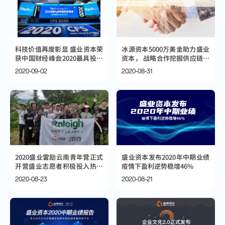
科技价值再度彰显 盛业资本荣
冰源资本5000万美金助力盛业
获中国财经峰会2020最具投资
资本， 战略合作挖掘供应链金
价值奖
融新机遇
2020-09-02
2020-08-31
2020盛业雷励云南青年营正式
盛业资本发布2020年中期业绩
开营盛业志愿者积极投入热带
疫情下盈利逆势稳增46%
雨林保护工作
2020-08-23
2020-08-21