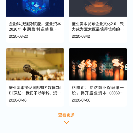
金融科技强势赋能，盛业资本
盛业资本发布企业文化2.0：致
2020年中期盈利逆势稳增4
力成为亚太区最值得信赖的供
6%！
应链金融科技平台
2020-08-20
2020-08-12
盛业资本接受国际知名媒体CN
格隆汇：专访商业保理第一
BC采访：我们不以年龄、资历
股，揭开盛业资本（6069.H
论成败
K）的神秘面纱
2020-07-16
2020-07-06
查看更多