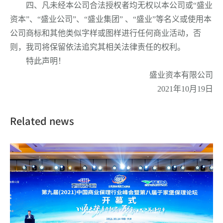
四、凡未经本公司合法授权者均无权以本公司或
“
盛业
资本
”
、“盛业公司”、
“
盛业集团
”
、“盛业”等名义或使用本
公司商标和其他类似字样或图样进行任何商业活动，否
则，我司将保留依法追究其相关法律责任的权利。
特此声明！
盛业资本有限公司
2021
年
10
月
19
日
Related news