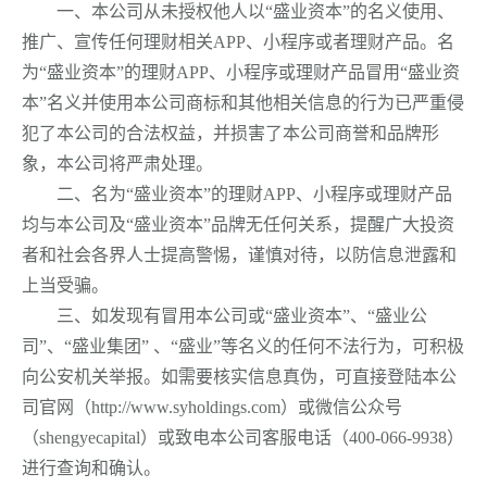
一、本公司从未授权他人以“盛业资本”的名义使用、
推广、宣传任何理财相关
APP
、小程序或者理财产品。名
为
“
盛业资本
”
的理财
APP
、小程序或理财产品冒用
“
盛业资
本
”
名义并使用本公司商标和其他相关信息的行为已严重侵
犯了本公司的合法权益，并损害了本公司商誉和品牌形
象，本公司将严肃处理。
二、名为
“
盛业资本
”
的理财
APP
、小程序或理财产品
均与本公司及
“
盛业资本
”
品牌无任何关系，提醒广大投资
者和社会各界人士提高警惕，谨慎对待，以防信息泄露和
上当受骗。
三、如发现有冒用本公司或
“
盛业资本
”
、“盛业公
司”、
“
盛业集团
”
、“盛业”等名义的任何不法行为，可积极
向公安机关举报。如需要核实信息真伪，可直接登陆本公
司官网（
http://www.syholdings.com
）或微信公众号
（
shengyecapital
）或致电本公司客服电话（
400-066-9938
）
进行查询和确认。