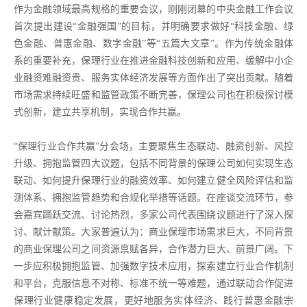
作为金融领域最高规格的重要会议，刚刚闭幕的中央金融工作会议
首次提出建设“金融强国”的目标，并明确要求做好“科技金融、绿
色金融、普惠金融、数字金融”等“五篇大文章”。作为传统金融体
系的重要补充，保理行业在推进金融科技创新和应用、缓解中小企
业融资难融资贵、服务实体经济发展等方面作出了突出贡献。随着
市场需求持续旺盛和监管政策不断完善，保理公司也在积极探讨模
式创新，建立共享机制，实现合作共赢。
“保理行业合作共赢”分会场，主要聚焦生态联动、融资创新、风控
升级、拥抱监管四大议题，包括不同背景的保理公司如何实现生态
联动、如何提升保理行业的融资效率、如何建立健全风险评估和监
测体系、拥抱监管趋势和合规化举措等话题。在座谈交流环节，参
会嘉宾踊跃交流、讨论热烈，多家公司代表围绕议题进行了深入探
讨、献计献策。大家普遍认为：商业保理市场需求巨大，不同背景
的商业保理公司之间资源禀赋各异，合作潜力巨大、前景广阔。下
一步应积极拥抱监管、加强数字技术应用，探索建立行业合作机制
和平台，克服信息不对称、标准不统一等难题，通过联动合作促进
保理行业健康稳定发展，更好地服务实体经济、践行普惠金融宗